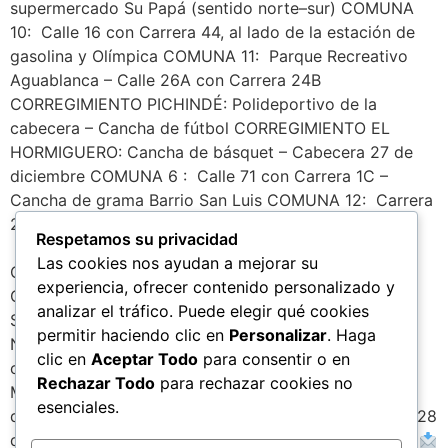
supermercado Su Papá (sentido norte–sur) COMUNA
10: Calle 16 con Carrera 44, al lado de la estación de
gasolina y Olímpica COMUNA 11: Parque Recreativo
Aguablanca – Calle 26A con Carrera 24B
CORREGIMIENTO PICHINDÉ: Polideportivo de la
cabecera – Cancha de fútbol CORREGIMIENTO EL
HORMIGUERO: Cancha de básquet – Cabecera 27 de
diciembre COMUNA 6 : Calle 71 con Carrera 1C –
Cancha de grama Barrio San Luis COMUNA 12: Carrera
27 con Calle 33C – Antigua Motomía COMUNA 17:
Respetamos su privacidad
Carrera 58 con Calle 13E – Parque Primero de Mayo
Las cookies nos ayudan a mejorar su
CORREGIMIENTO EL SALADITO: Plazoleta El Saladito
experiencia, ofrecer contenido personalizado y
CORREGIMIENTO LA PAZ: Cancha de básquet
analizar el tráfico. Puede elegir qué cookies
Saavedra Galindo – Escuela pública CORREGIMIENTO
permitir haciendo clic en
Personalizar
. Haga
NAVARRO: Cancha La Coquera, kilómetro 0,4 vía al
clic en
Aceptar Todo
para consentir o en
corregimiento de Navarro CORREGIMIENTO
Rechazar Todo
para rechazar cookies no
MONTEBELLO: Calle 12 Oeste – Sector La Y
25 de
esenciales.
diciembre
26 de diciembre
27 de diciembre
28
de diciembre
29 de diciembre
30 de diciembre