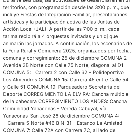
Durante seis días, las actividades se desarrollarán en 37
territorios, con programación desde las 3:00 p. m., que
incluye Fiestas de Integración Familiar, presentaciones
artísticas y la participación activa de las Juntas de
Acción Local (JAL). A partir de las 7:00 p. m., cada
tarima recibirá a 4 orquestas invitadas y un dj que
animarán las jornadas. A continuación, los escenarios de
la Feria Rural y Comunera 2025, organizados por fecha,
comuna y corregimiento: 25 de diciembre COMUNA 2 :
Avenida 2B Norte con Calle 75 Norte, diagonal al D1
COMUNA 5: Carrera 2 con Calle 62 – Polideportivo
Los Almendros COMUNA 15: Carrera 46 entre Calle 54
y Calle 51 COMUNA 19: Parqueadero Secretaría del
Deporte CORREGIMIENTO LA ELVIRA: Cancha múltiple
de la cabecera CORREGIMIENTO LOS ANDES: Cancha
Comunidad Yanaconas – Vereda Cabuyal, vía
Yanaconas–San José 26 de diciembre COMUNA 4:
Carrera 5 Norte #46 B N-31 – Estanco La Amistad
COMUNA 7: Calle 72A con Carrera 7C, al lado del