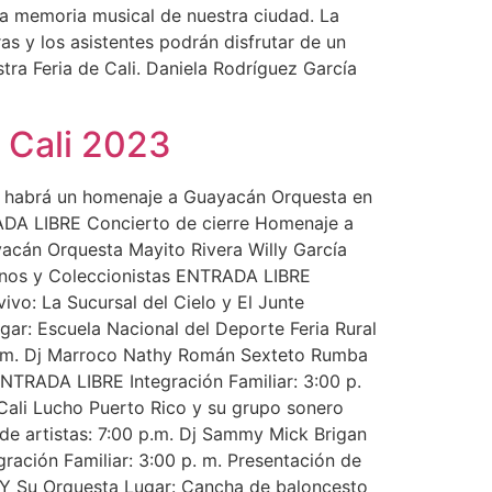
 la memoria musical de nuestra ciudad. La
ras y los asistentes podrán disfrutar de un
tra Feria de Cali. Daniela Rodríguez García
e Cali 2023
ue habrá un homenaje a Guayacán Orquesta en
TRADA LIBRE Concierto de cierre Homenaje a
yacán Orquesta Mayito Rivera Willy García
os y Coleccionistas ENTRADA LIBRE
o: La Sucursal del Cielo y El Junte
gar: Escuela Nacional del Deporte Feria Rural
p. m. Dj Marroco Nathy Román Sexteto Rumba
NTRADA LIBRE Integración Familiar: 3:00 p.
 Cali Lucho Puerto Rico y su grupo sonero
de artistas: 7:00 p.m. Dj Sammy Mick Brigan
gración Familiar: 3:00 p. m. Presentación de
a Y Su Orquesta Lugar: Cancha de baloncesto