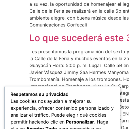
a su vez, la oportunidad de homenajear el leg
Calle de la Feria se realizará en la calle 5b 
ambiente alegre, con buena música desde las 5
Comunicaciones Corfecali
Lo que sucederá este 3
Les presentamos la programación del sexto y
la Calle de la Feria y muchos eventos en la 
Guayacán Hora: 5:00 p. m. Lugar: Calle 5B e
Javier Vásquez Jimmy Saa Hermes Manyoma 
Trombomanía. Homenaje a los trombones. Hora
internacional de Trombones. vivo: La Su Carp
y Comunera Comuna 1 ENTRADA LIBRE Integrac
Respetamos su privacidad
Habana Son de Azúcar Son y Sabor Orquesta L
Las cookies nos ayudan a mejorar su
m. Presentación de artistas: 7:00 p.m. Dj Bet
experiencia, ofrecer contenido personalizado y
Lugar: Carrera 42A n.º 13B-25 Comuna 12 ENT
analizar el tráfico. Puede elegir qué cookies
Rock O-Vid Spiral 7 Leo D’ Barrio Lugar: Carr
permitir haciendo clic en
Personalizar
. Haga
artistas: 7:00 p. m. Dj Ronald Beta Doggy G
clic en
Aceptar Todo
para consentir o en