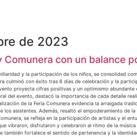
bre de 2023
 y Comunera con un balance po
miliaridad y la participación de los niños, se consolidad co
 culminó con éxito tras 6 días de celebración y la partici
 evento proyecta cifras positivas y un optimismo abundant
al del evento, destacó la importancia de cada detalle real
alización de la Feria Comunera evidencia la arraigada tradi
 de los asistentes. Además, resaltó el empoderamiento de 
 Comunera, se refleja en la participación de artistas y el e
ue vibraron, disfrutaron y celebraron al ritmo de la músic
ue también fortalece el sentido de pertenencia y la identida