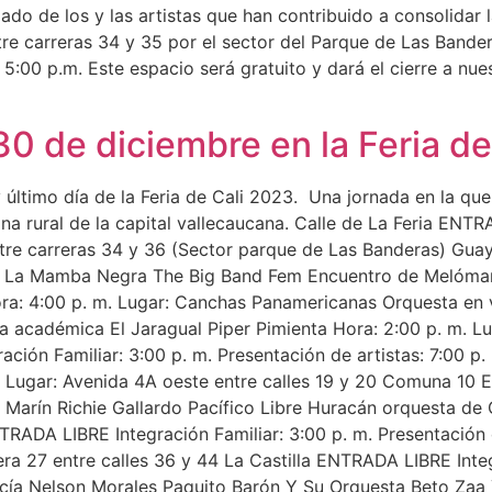
ado de los y las artistas que han contribuido a consolidar
entre carreras 34 y 35 por el sector del Parque de Las Bande
:00 p.m. Este espacio será gratuito y dará el cierre a nues
0 de diciembre en la Feria d
 último día de la Feria de Cali 2023. Una jornada en la q
zona rural de la capital vallecaucana. Calle de La Feria EN
ntre carreras 34 y 36 (Sector parque de Las Banderas) Gua
La Mamba Negra The Big Band Fem Encuentro de Melóman
: 4:00 p. m. Lugar: Canchas Panamericanas Orquesta en viv
a académica El Jaragual Piper Pimienta Hora: 2:00 p. m. Lu
ión Familiar: 3:00 p. m. Presentación de artistas: 7:00 
ugar: Avenida 4A oeste entre calles 19 y 20 Comuna 10 E
o Marín Richie Gallardo Pacífico Libre Huracán orquesta de
RADA LIBRE Integración Familiar: 3:00 p. m. Presentación 
era 27 entre calles 36 y 44 La Castilla ENTRADA LIBRE Inte
arcía Nelson Morales Paquito Barón Y Su Orquesta Beto Za