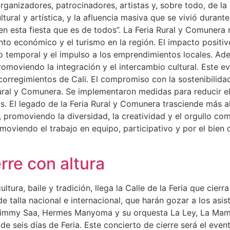
organizadores, patrocinadores, artistas y, sobre todo, de la
tural y artística, y la afluencia masiva que se vivió durant
i en esta fiesta que es de todos”. La Feria Rural y Comunera
to económico y el turismo en la región. El impacto positivo
o temporal y el impulso a los emprendimientos locales. Ad
romoviendo la integración y el intercambio cultural. Este 
corregimientos de Cali. El compromiso con la sostenibilida
 Rural y Comunera. Se implementaron medidas para reducir 
os. El legado de la Feria Rural y Comunera trasciende más a
, promoviendo la diversidad, la creatividad y el orgullo com
oviendo el trabajo en equipo, participativo y por el bien c
erre con altura
ltura, baile y tradición, llega la Calle de la Feria que cier
 de talla nacional e internacional, que harán gozar a los a
, Jimmy Saa, Hermes Manyoma y su orquesta La Ley, La Ma
e seis días de Feria. Este concierto de cierre será el even