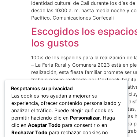
identidad cultural de Cali durante los días 
desde las 10:00 a. m. hasta media noche y com
Pacífico. Comunicaciones Corfecali
Escogidos los espacios
los gustos
100% de los espacios para la realización de l
– La Feria Rural y Comunera 2023 está en pl
realización, esta fiesta familiar promete ser
trabajo previo realizado por Corfecali, habita
en la Feria, se ha logrado avanzar significat
Respetamos su privacidad
lo que asegura una experiencia exitosa, inclu
Las cookies nos ayudan a mejorar su
es una oportunidad única para conocer y disfru
experiencia, ofrecer contenido personalizado y
todos son bienvenidos, incluso las mascotas, 
analizar el tráfico. Puede elegir qué cookies
actividades, desde muestras gastronómicas ha
permitir haciendo clic en
Personalizar
. Haga
perder y promete ser una experiencia única pa
clic en
Aceptar Todo
para consentir o en
Comunera quien además añadió; “hemos trabaj
Rechazar Todo
para rechazar cookies no