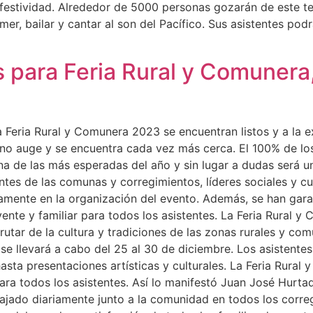
de festividad. Alrededor de 5000 personas gozarán de este 
er, bailar y cantar al son del Pacífico. Sus asistentes podr
 para Feria Rural y Comunera,
a Feria Rural y Comunera 2023 se encuentran listos y a la e
eno auge y se encuentra cada vez más cerca. El 100% de lo
 una de las más esperadas del año y sin lugar a dudas será u
ntes de las comunas y corregimientos, líderes sociales y cu
ivamente en la organización del evento. Además, se han gar
yente y familiar para todos los asistentes. La Feria Rural y
tar de la cultura y tradiciones de las zonas rurales y comun
se llevará a cabo del 25 al 30 de diciembre. Los asistente
sta presentaciones artísticas y culturales. La Feria Rura
ra todos los asistentes. Así lo manifestó Juan José Hurtad
ado diariamente junto a la comunidad en todos los corre